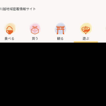
川越地域密着情報サイト
食べる
買う
観る
遊ぶ
スイーツ
レストラン
カフェ
パン
食べ歩き
名産品・特産品
雑貨・インテリア
ホテル・旅館
神社仏閣
芸術
イベント
体験
スポーツ
レジャー施設