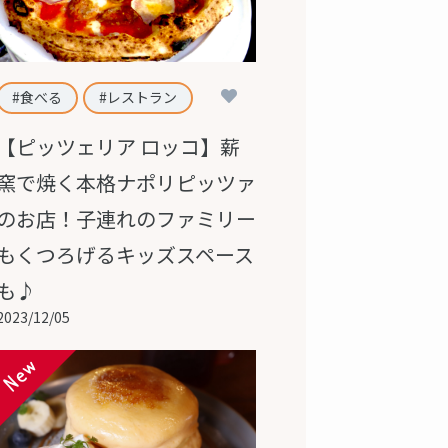
3
食べる
レストラン
【ピッツェリア ロッコ】薪
窯で焼く本格ナポリピッツァ
のお店！子連れのファミリー
もくつろげるキッズスペース
も♪
2023/12/05
New