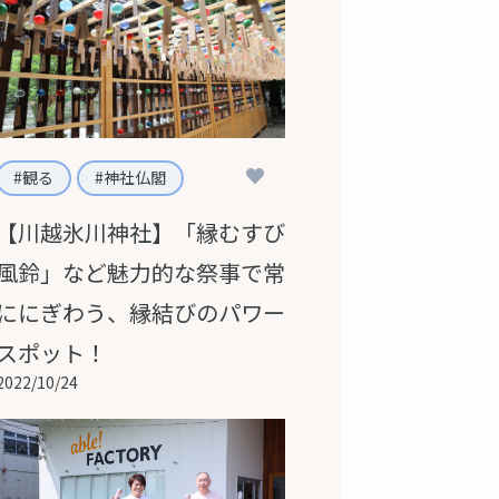
1
観る
神社仏閣
【川越氷川神社】「縁むすび
風鈴」など魅力的な祭事で常
ににぎわう、縁結びのパワー
スポット！
2022/10/24