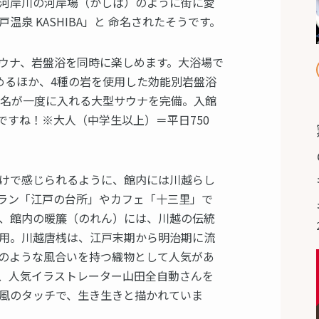
河岸川の河岸場（かしば）のように街に愛
泉 KASHIBA」と 命名されたそうです。
ウナ、岩盤浴を同時に楽しめます。大浴場で
めるほか、4種の岩を使用した効能別岩盤浴
4名が一度に入れる大型サウナを完備。入館
ですね！※大人（中学生以上）＝平日750
けで感じられるように、館内には川越らし
ラン「江戸の台所」やカフェ「十三里」で
、館内の暖簾（のれん）には、川越の伝統
用。川越唐桟は、江戸末期から明治期に流
のような風合いを持つ織物として人気があ
、人気イラストレーター山田全自動さんを
風のタッチで、生き生きと描かれていま